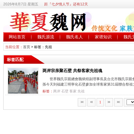
2026年8月7日 星期五
距『七夕情人节』还有12天
网站首页
魏氏源流
魏氏名人
家谱知识
魏氏
当前位置：
首页
> 标签：先祖
标签匹配
两岸宗亲聚石壁 共祭客家先祖魂
世界魏氏宗親總會魏炳煌副理事長及台北市魏氏宗親
孫今天到福建三明寧化石壁參加全球客家第31屆聯合祭祖大典​
标签：
两岸
石壁
客家
先祖
1