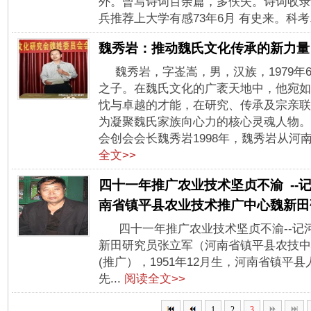
外。曾写诗词百余篇，多佚失。诗词收录
兵推荐上大学有感73年6月 有史来。科考.
魏秀岩：推动魏氏文化传承的新力量
魏秀岩，字崟嵩，男，汉族，1979
之子。在魏氏文化的广袤天地中，他宛如
忱与卓越的才能，在研究、传承及宗亲联
为凝聚魏氏家族向心力的核心灵魂人物。
会创会会长魏秀岩1998年，魏秀岩从河南
全文>>
四十一年推广农业技术坚贞不渝 --
南省镇平县农业技术推广中心魏新田
四十一年推广农业技术坚贞不渝--记
新田研究员张立军（河南省镇平县农技中心
(推广），1951年12月生，河南省镇平
先...
阅读全文>>
1
2
3