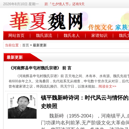
2026年8月10日 星期一
距『七夕情人节』还有9天
网站首页
魏氏源流
魏氏名人
家谱知识
魏氏
当前位置：
首页
>
最新更新
最新更新
《河南辉县申屯村魏氏宗谱》 前 言
《河南辉县申屯村魏氏宗谱》前 言天地之间、木有本、水有源。魏氏先祖
有600余年之久。沧海桑田，先代祖系无从稽查，申屯数十世亦无从对宗，后
曾有建家谱之议，终因战乱频仍、民无宁日，以致未能如...
阅读全文>>
镇平魏新峙诗词：时代风云与情怀的
史映照
魏新峙（1955-2004），河南镇平人
门功课均名列前茅,无产阶级文化大革命间